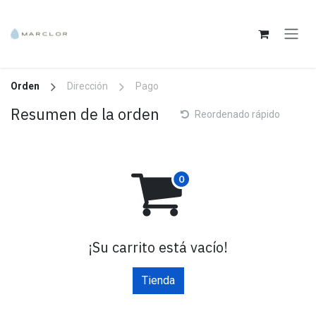
Ir al contenido
Orden
Dirección
Pago
Resumen de la orden
Reordenado rápido
¡Su carrito está vacío!
Tienda